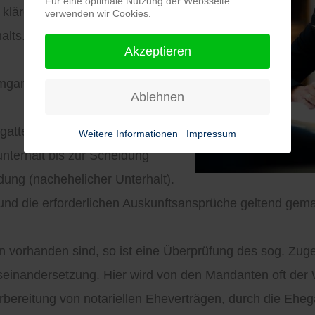
Für eine optimale Nutzung der Websseite
u klärenden Fragen des
verwenden wir Cookies.
alts.
Akzeptieren
mgangs mit den Kindern und
Ablehnen
attenunterhalt zu regeln ist.
Weitere Informationen
Impressum
nterhalt bis zur Scheidung
ung (nachehelicher Unterhalt).
 und die erforderlichen Auskunftsansprüche geltend gem
vorhanden sind, so ist eine Überprüfung des sog. Zugew
seinandersetzung. Hier wird von den Mandanten oft der
bereitung von notariellen Eheverträgen, durch die Ehega