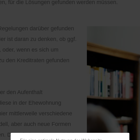
gen, für die Lösungen gefunden werden müssen.
 Regelungen darüber gefunden
er ist daran zu denken, ob ggf.
, oder, wenn es sich um
zu den Kreditraten gefunden
er den Aufenthalt
diese in der Ehewohnung
ier mittlerweile verschiedene
dell, aber auch neue Formen
en. Diese haben dann natürlich