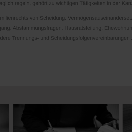
lich regeln, gehört zu wichtigen Tätigkeiten in der Kanz
 Familienrechts von Scheidung, Vermögensauseinanderse
Umgang, Abstammungsfragen, Hausratsteilung, Ehewohnun
ndere Trennungs- und Scheidungsfolgenvereinbarungen z