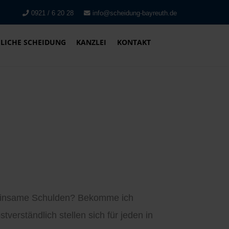
0921 / 6 20 28
info@scheidung-bayreuth.de
LICHE SCHEIDUNG
KANZLEI
KONTAKT
emeinsame Schulden? Bekomme ich
erständlich stellen sich für jeden in